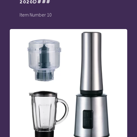
2020D###
Item Number 10