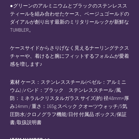
●グリーンのアルミニウムとブラックのステンレスス
ティールを組み合わせたケース、ベージュゴールドの
ダイアルが創り出す最新のミリタリールックが新鮮な
TUMBLER。
ケースサイドからさりげなく見えるナーリングテクス
チャーや、着けると腕にフィットするフォルムが愛着
感を増します♪
素材 ケース：ステンレススチール(ベゼル：アルミニ
ウム) /バンド：ブラック ステンレススチール /風
防：ミネラルクリスタルガラス サイズ(約) 径48mm×厚
み14mm / 重さ：165g スペック クオーツウォッチ/5気
圧防水/クロノグラフ機能/日付 付属品 ボックス/保証
書/取扱説明書